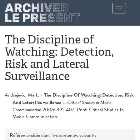
Aller au contenu principal
Toggle
navigation
The Discipline of
Watching: Detection,
Risk and Lateral
Surveillance
Andrejevic, Mark
.
«
The Discipline Of Watching: Detection, Risk
And Lateral Surveillance
»
.
Critical Studies in Media
Communication
2006: 391-407. Print. Critical Studies In
Media Communication.
Masquer
Référence citée dans le·s contenu·s suivant·s