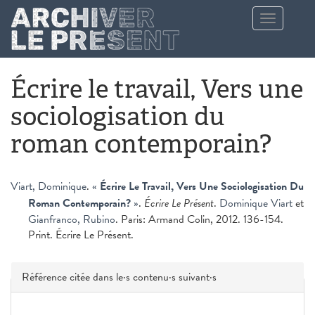
Aller au contenu principal
Toggle
navigation
Écrire le travail, Vers une
sociologisation du
roman contemporain?
Viart, Dominique
.
«
Écrire Le Travail, Vers Une Sociologisation Du
Roman Contemporain?
»
.
Écrire Le Présent
.
Dominique Viart
et
Gianfranco, Rubino
. Paris: Armand Colin, 2012. 136-154.
Print. Écrire Le Présent.
Masquer
Référence citée dans le·s contenu·s suivant·s