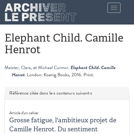
Aller au contenu principal
Toggle
navigation
Elephant Child. Camille
Henrot
Meister, Clara
, et
Michael Connor
.
Elephant Child. Camille
Henrot
. London: Koenig Books, 2016. Print.
Masquer
Référence citée dans le·s contenu·s suivant·s
Article d'un cahier
Grosse fatigue, l'ambitieux projet de
Camille Henrot. Du sentiment