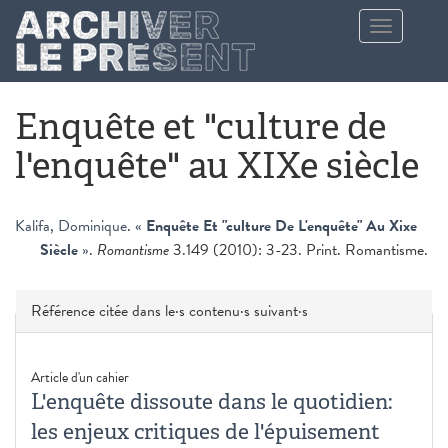
Aller au contenu principal
Toggle
navigation
Enquête et "culture de
l'enquête" au XIXe siècle
Kalifa, Dominique
.
«
Enquête Et "culture De L'enquête" Au Xixe
Siècle
»
.
Romantisme
3.149 (2010): 3-23. Print. Romantisme.
Masquer
Référence citée dans le·s contenu·s suivant·s
Article d'un cahier
L'enquête dissoute dans le quotidien:
les enjeux critiques de l'épuisement