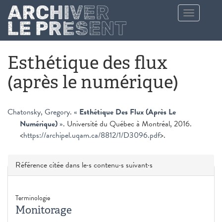
Aller au contenu principal
Toggle
navigation
Esthétique des flux
(après le numérique)
Chatonsky, Gregory
.
«
Esthétique Des Flux (Après Le
Numérique)
»
. Université du Québec à Montréal, 2016.
<
https://archipel.uqam.ca/8812/1/D3096.pdf
>.
Masquer
Référence citée dans le·s contenu·s suivant·s
Terminologie
Monitorage