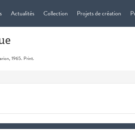
s
Actualités
Collection
Projets de création
P
ue
rion, 1965. Print.