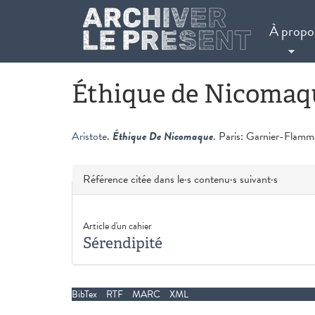
Aller au contenu principal
À propo
Éthique de Nicomaq
Aristote
.
Éthique De Nicomaque
. Paris: Garnier-Flamma
Masquer
Référence citée dans le·s contenu·s suivant·s
Article d'un cahier
Sérendipité
BibTex
RTF
MARC
XML