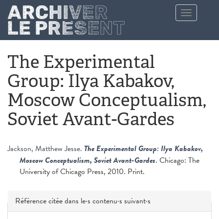
Aller au contenu principal
Toggle
navigation
The Experimental
Group: Ilya Kabakov,
Moscow Conceptualism,
Soviet Avant-Gardes
Jackson, Matthew Jesse
.
The Experimental Group: Ilya Kabakov,
Moscow Conceptualism, Soviet Avant-Gardes
. Chicago: The
University of Chicago Press, 2010. Print.
Masquer
Référence citée dans le·s contenu·s suivant·s