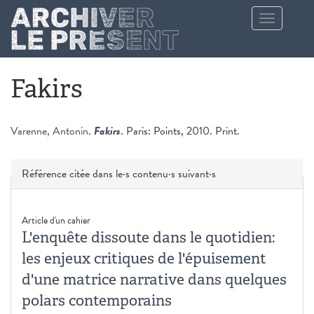
Aller au contenu principal
Toggle
navigation
Fakirs
Varenne, Antonin
.
Fakirs
. Paris: Points, 2010. Print.
Masquer
Référence citée dans le·s contenu·s suivant·s
Article d'un cahier
L'enquête dissoute dans le quotidien:
les enjeux critiques de l'épuisement
d'une matrice narrative dans quelques
polars contemporains