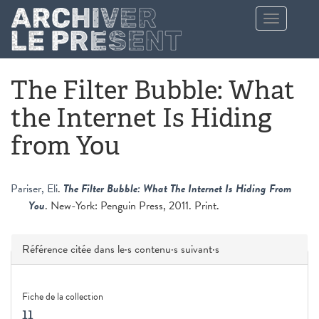
Aller au contenu principal
Toggle
navigation
The Filter Bubble: What
the Internet Is Hiding
from You
Pariser, Eli
.
The Filter Bubble: What The Internet Is Hiding From
You
. New-York: Penguin Press, 2011. Print.
Masquer
Référence citée dans le·s contenu·s suivant·s
Fiche de la collection
11