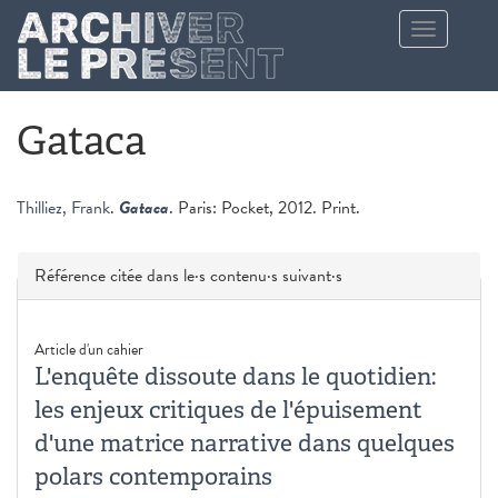
Aller au contenu principal
Toggle
navigation
Gataca
Thilliez, Frank
.
Gataca
. Paris: Pocket, 2012. Print.
Masquer
Référence citée dans le·s contenu·s suivant·s
Article d'un cahier
L'enquête dissoute dans le quotidien:
les enjeux critiques de l'épuisement
d'une matrice narrative dans quelques
polars contemporains