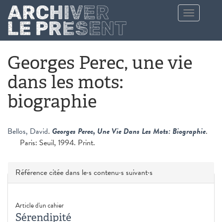
Aller au contenu principal
Toggle
navigation
Georges Perec, une vie
dans les mots:
biographie
Bellos, David
.
Georges Perec, Une Vie Dans Les Mots: Biographie
.
Paris: Seuil, 1994. Print.
Masquer
Référence citée dans le·s contenu·s suivant·s
Article d'un cahier
Sérendipité