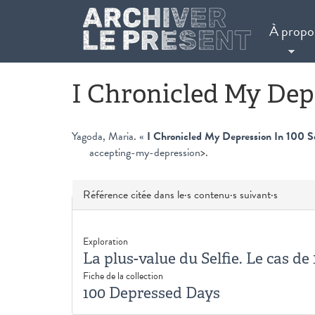
Aller au contenu principal
À propo
I Chronicled My Depr
Yagoda, Maria
.
«
I Chronicled My Depression In 100 S
accepting-my-depression
>.
Masquer
Référence citée dans le·s contenu·s suivant·s
Exploration
La plus-value du Selfie. Le cas d
Fiche de la collection
100 Depressed Days