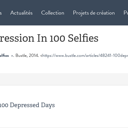
s
Actualités
Collection
Projets de création
P
ession In 100 Selfies
elfies
»
. Bustle, 2014. <
https://www.bustle.com/articles/48241-100de
e 100 Depressed Days