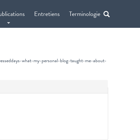
ublications
Entretiens
Terminologie
presseddays-what-my-personal-blog-taught-me-about-