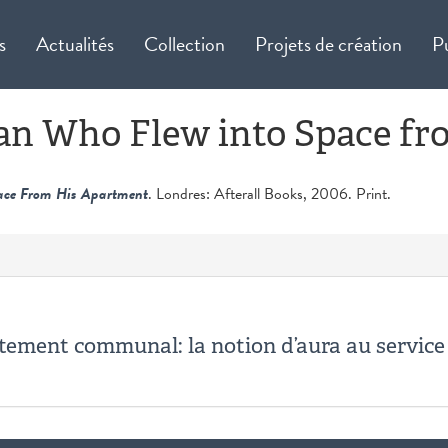
s
Actualités
Collection
Projets de création
P
an Who Flew into Space f
ace From His Apartment
. Londres: Afterall Books, 2006. Print.
artement communal: la notion d’aura au servic