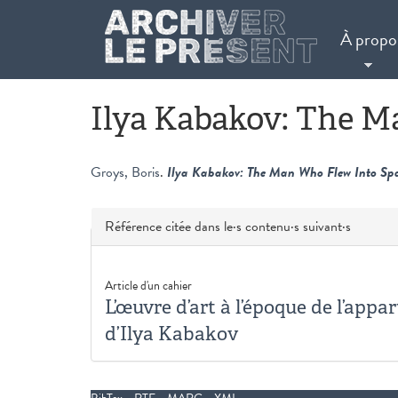
Aller au contenu principal
À propo
Ilya Kabakov: The M
Groys, Boris
.
Ilya Kabakov: The Man Who Flew Into Sp
Masquer
Référence citée dans le·s contenu·s suivant·s
Article d'un cahier
L’œuvre d’art à l’époque de l’app
d’Ilya Kabakov