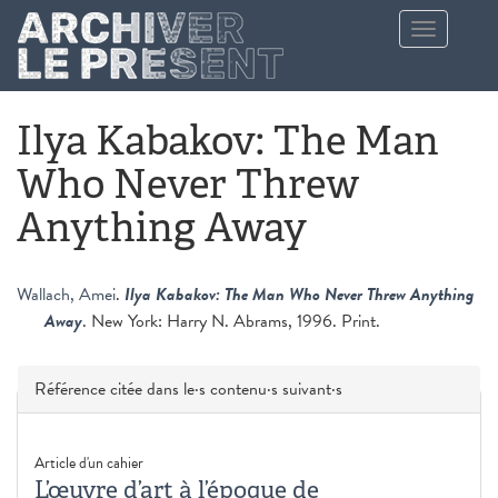
Aller au contenu principal
Toggle
navigation
Ilya Kabakov: The Man
Who Never Threw
Anything Away
Wallach, Amei
.
Ilya Kabakov: The Man Who Never Threw Anything
Away
. New York: Harry N. Abrams, 1996. Print.
Masquer
Référence citée dans le·s contenu·s suivant·s
Article d'un cahier
L’œuvre d’art à l’époque de