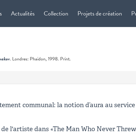
s
Actualités
Collection
Projets de création
P
bakov
. Londres: Phaidon, 1998. Print.
artement communal: la notion d’aura au servic
on de l'artiste dans «The Man Who Never Thre