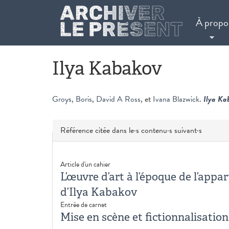
Aller au contenu principal
À propo
Ilya Kabakov
Groys, Boris
,
David A Ross
, et
Ivana Blazwick
.
Ilya Ka
Masquer
Référence citée dans le·s contenu·s suivant·s
Article d'un cahier
L’œuvre d’art à l’époque de l’app
d’Ilya Kabakov
Entrée de carnet
Mise en scène et fictionnalisati