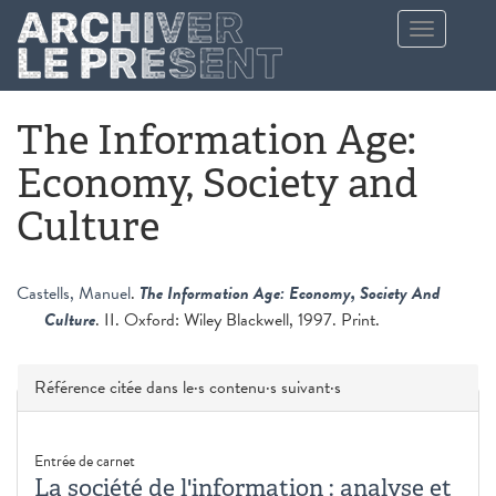
Aller au contenu principal
Toggle
navigation
The Information Age:
Economy, Society and
Culture
Castells, Manuel
.
The Information Age: Economy, Society And
Culture
. II. Oxford: Wiley Blackwell, 1997. Print.
Masquer
Référence citée dans le·s contenu·s suivant·s
Entrée de carnet
La société de l'information : analyse et