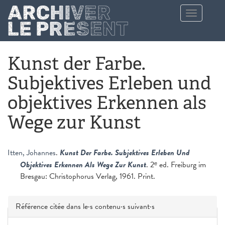
Aller au contenu principal
Toggle
navigation
Kunst der Farbe.
Subjektives Erleben und
objektives Erkennen als
Wege zur Kunst
Itten, Johannes
.
Kunst Der Farbe. Subjektives Erleben Und
Objektives Erkennen Als Wege Zur Kunst
. 2ᵉ ed. Freiburg im
Bresgau: Christophorus Verlag, 1961. Print.
Masquer
Référence citée dans le·s contenu·s suivant·s