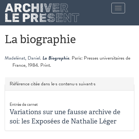
Aller au contenu principal
Toggle
navigation
La biographie
Madelénat, Daniel
.
La Biographie
. Paris: Presses universitaires de
France, 1984. Print.
Masquer
Référence citée dans le·s contenu·s suivant·s
Entrée de carnet
Variations sur une fausse archive de
soi: les Exposées de Nathalie Léger