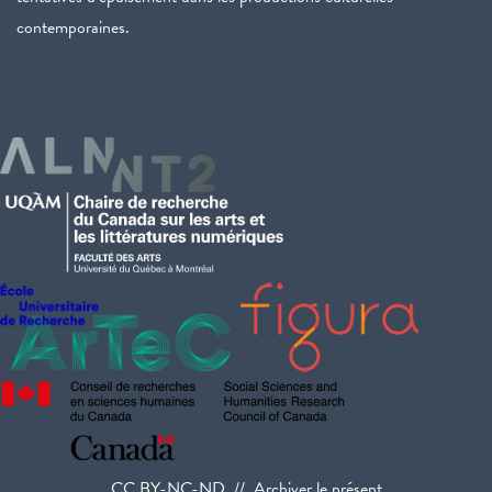
contemporaines.
CC BY-NC-ND // Archiver le présent