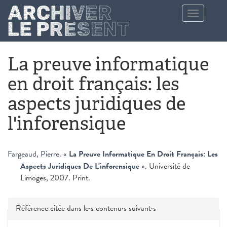
Aller au contenu principal
Toggle
navigation
La preuve informatique
en droit français: les
aspects juridiques de
l'inforensique
Fargeaud, Pierre
.
«
La Preuve Informatique En Droit Français: Les
Aspects Juridiques De L'inforensique
»
. Université de
Limoges, 2007. Print.
Masquer
Référence citée dans le·s contenu·s suivant·s