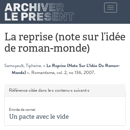
Aller au contenu principal
Toggle
navigation
La reprise (note sur l’idée
de roman-monde)
Samoyault, Tiphaine
.
«
La Reprise (Note Sur L’Idée De Roman-
Monde)
»
. Romantisme, vol. 2, no 136, 2007.
Masquer
Référence citée dans le·s contenu·s suivant·s
Entrée de carnet
Un pacte avec le vide