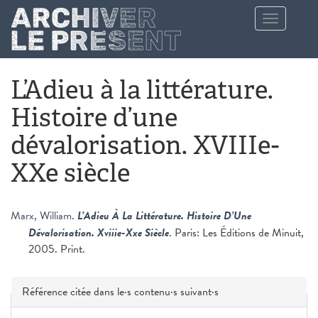
Aller au contenu principal
Toggle
navigation
L’Adieu à la littérature.
Histoire d’une
dévalorisation. XVIIIe-
XXe siècle
Marx, William
.
L’Adieu À La Littérature. Histoire D’Une
Dévalorisation. Xviiie-Xxe Siècle
. Paris: Les Éditions de Minuit,
2005. Print.
Masquer
Référence citée dans le·s contenu·s suivant·s