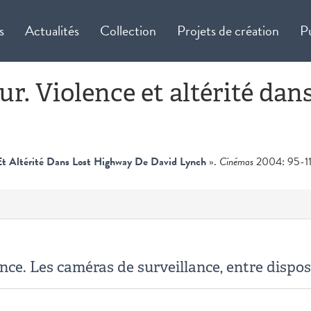
s
Actualités
Collection
Projets de création
P
ur. Violence et altérité da
 Et Altérité Dans Lost Highway De David Lynch
»
.
Cinémas
2004: 95-117
ance. Les caméras de surveillance, entre disposi