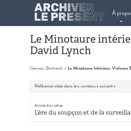
Aller au contenu principal
À propo
Le Minotaure intérie
David Lynch
Gervais, Bertrand
.
«
Le Minotaure Intérieur. Violence
Masquer
Référence citée dans le·s contenu·s suivant·s
Article d'un cahier
L’ère du soupçon et de la surveill