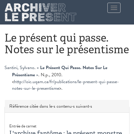
Aller au contenu principal
Toggle
navigation
Le présent qui passe.
Notes sur le présentisme
Santini, Sylvano
.
«
Le Présent Qui Passe. Notes Sur Le
Présentisme
»
. N.p., 2010.
<
http://oic.uqam.ca/fr/publications/le-present-qui-passe-
notes-sur-le-presentisme
>.
Masquer
Référence citée dans le·s contenu·s suivant·s
Entrée de carnet
L'archive fantôme : le présent monstre