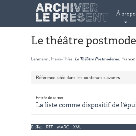
Aller au contenu principal
À propo
Le théâtre postmod
Lehmann, Hans-Thies
.
Le Théâtre Postmoderne
. France
Masquer
Référence citée dans le·s contenu·s suivant·s
Entrée de carnet
La liste comme dispositif de l'é
BibTex
RTF
MARC
XML