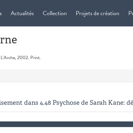
s
Actualités
Collection
Projets de création
P
erne
: L'Arche, 2002. Print.
puisement dans 4.48 Psychose de Sarah Kane: d