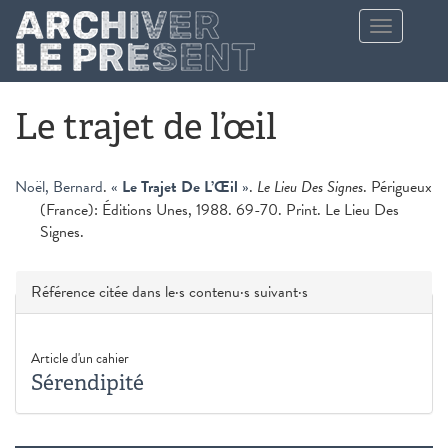
Aller au contenu principal
Toggle
navigation
Le trajet de l’œil
Noël, Bernard
.
«
Le Trajet De L’Œil
»
.
Le Lieu Des Signes
. Périgueux
(France): Éditions Unes, 1988. 69-70. Print. Le Lieu Des
Signes.
Masquer
Référence citée dans le·s contenu·s suivant·s
Article d'un cahier
Sérendipité