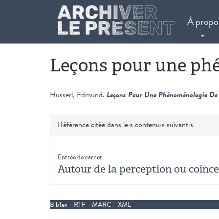
Aller au contenu principal
À propo
Leçons pour une phé
Husserl, Edmund
.
Leçons Pour Une Phénoménologie De 
Masquer
Référence citée dans le·s contenu·s suivant·s
Entrée de carnet
Autour de la perception ou coince
BibTex
RTF
MARC
XML