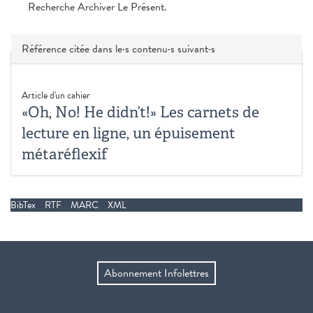
Recherche Archiver Le Présent.
Masquer
Référence citée dans le·s contenu·s suivant·s
Article d'un cahier
«Oh, No! He didn’t!» Les carnets de
lecture en ligne, un épuisement
métaréflexif
BibTex
RTF
MARC
XML
Abonnement Infolettres