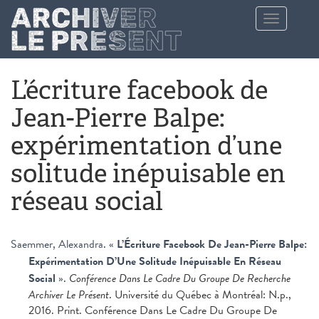
Aller au contenu principal
Toggle
navigation
L’écriture facebook de
Jean-Pierre Balpe:
expérimentation d’une
solitude inépuisable en
réseau social
Saemmer, Alexandra
.
«
L’Écriture Facebook De Jean-Pierre Balpe:
Expérimentation D’Une Solitude Inépuisable En Réseau
Social
»
.
Conférence Dans Le Cadre Du Groupe De Recherche
Archiver Le Présent
. Université du Québec à Montréal: N.p.,
2016. Print. Conférence Dans Le Cadre Du Groupe De