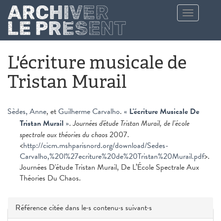
Aller au contenu principal
Toggle
navigation
L'écriture musicale de
Tristan Murail
Sèdes, Anne
, et
Guilherme Carvalho
.
«
L'écriture Musicale De
Tristan Murail
»
.
Journées d'étude Tristan Murail, de l’école
spectrale aux théories du chaos
2007.
<
http://cicm.mshparisnord.org/download/Sedes-
Carvalho,%20l%27ecriture%20de%20Tristan%20Murail.pdf
>.
Journées D'étude Tristan Murail, De L’École Spectrale Aux
Théories Du Chaos.
Masquer
Référence citée dans le·s contenu·s suivant·s