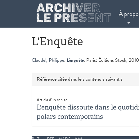
Aller au contenu principal
À propo
L'Enquête
Claudel, Philippe
.
L'enquête
. Paris: Éditions Stock, 2010
Masquer
Référence citée dans le·s contenu·s suivant·s
Article d'un cahier
L'enquête dissoute dans le quotid
polars contemporains