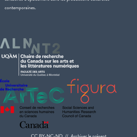
contemporaines.
CC BY-NC-ND // Archiver le présent