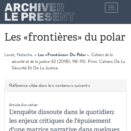
Aller au contenu principal
Toggle
navigation
Les «frontières» du polar
Levet, Natacha
.
«
Les «Frontières» Du Polar
»
.
Cahiers de la
sécurité et de la justice
42 (2018): 98-110. Print. Cahiers De La
Sécurité Et De La Justice.
Masquer
Référence citée dans le·s contenu·s suivant·s
Article d'un cahier
L'enquête dissoute dans le quotidien:
les enjeux critiques de l'épuisement
d'une matrice narrative dans quelques