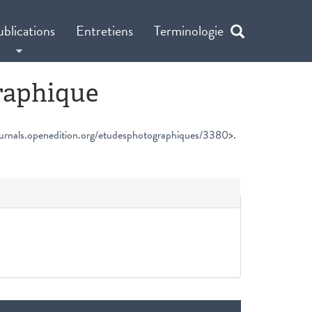
ublications
Entretiens
Terminologie
raphique
ournals.openedition.org/etudesphotographiques/3380
>.