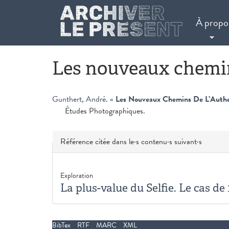
Aller au contenu principal
À propo
Les nouveaux chemin
Gunthert, André
.
«
Les Nouveaux Chemins De L’Authe
Études Photographiques.
Masquer
Référence citée dans le·s contenu·s suivant·s
Exploration
La plus-value du Selfie. Le cas d
BibTex
RTF
MARC
XML