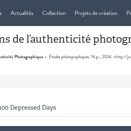
s
Actualités
Collection
Projets de création
P
s de l’authenticité photog
nticité Photographique
»
.
Études photographiques
. N.p., 2014. <
http://j
e 100 Depressed Days