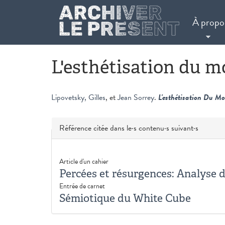
Aller au contenu principal
À propo
L'esthétisation du mo
Lipovetsky, Gilles
, et
Jean Sorrey
.
L'esthétisation Du Mo
Masquer
Référence citée dans le·s contenu·s suivant·s
Article d'un cahier
Percées et résurgences: Analyse d
Entrée de carnet
Sémiotique du White Cube