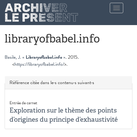
Aller au contenu principal
Toggle
navigation
libraryofbabel.info
Basile, J.
«
Libraryofbabel.info
»
. 2015.
<
https://libraryofbabel.info/
>.
Masquer
Référence citée dans le·s contenu·s suivant·s
Entrée de carnet
Exploration sur le thème des points
d’origines du principe d’exhaustivité