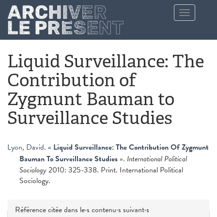
Aller au contenu principal
Toggle
navigation
Liquid Surveillance: The
Contribution of
Zygmunt Bauman to
Surveillance Studies
Lyon, David
.
«
Liquid Surveillance: The Contribution Of Zygmunt
Bauman To Surveillance Studies
»
.
International Political
Sociology
2010: 325-338. Print. International Political
Sociology.
Masquer
Référence citée dans le·s contenu·s suivant·s