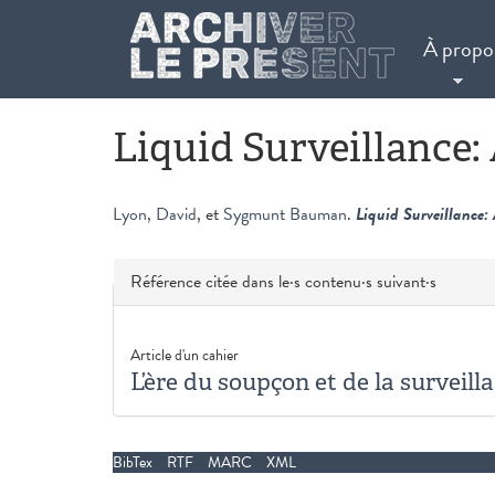
Aller au contenu principal
À propo
Liquid Surveillance:
Lyon, David
, et
Sygmunt Bauman
.
Liquid Surveillance:
Masquer
Référence citée dans le·s contenu·s suivant·s
Article d'un cahier
L’ère du soupçon et de la surveill
BibTex
RTF
MARC
XML