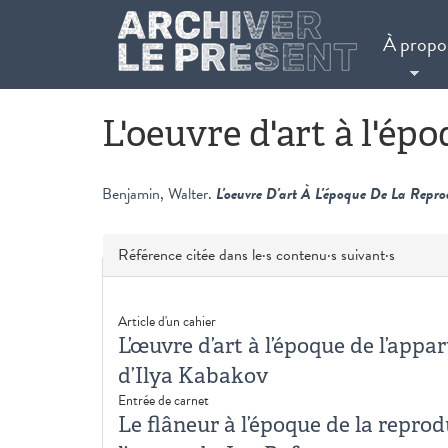
Aller au contenu principal
À propo
L'oeuvre d'art à l'ép
Benjamin, Walter
.
L'oeuvre D'art À L'époque De La Repro
Masquer
Référence citée dans le·s contenu·s suivant·s
Article d'un cahier
L’œuvre d’art à l’époque de l’app
d’Ilya Kabakov
Entrée de carnet
Le flâneur à l’époque de la repro