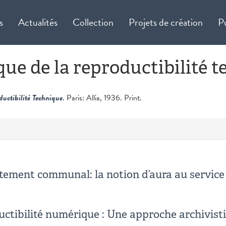
s
Actualités
Collection
Projets de création
P
oque de la reproductibilité 
ductibilité Technique
. Paris: Allia, 1936. Print.
artement communal: la notion d’aura au servic
ductibilité numérique : Une approche archivis