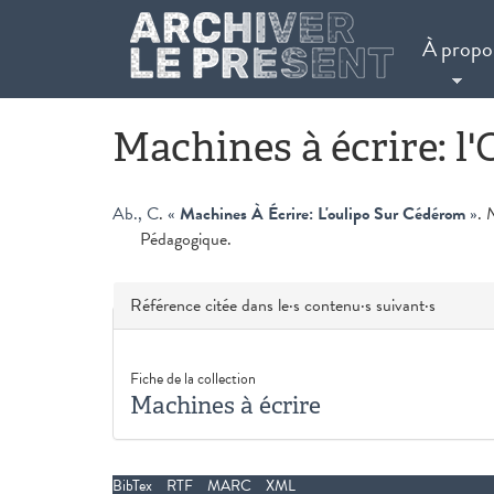
Aller au contenu principal
À propo
Machines à écrire: l
Ab., C
.
«
Machines À Écrire: L'oulipo Sur Cédérom
»
.
N
Pédagogique.
Masquer
Référence citée dans le·s contenu·s suivant·s
Fiche de la collection
Machines à écrire
BibTex
RTF
MARC
XML