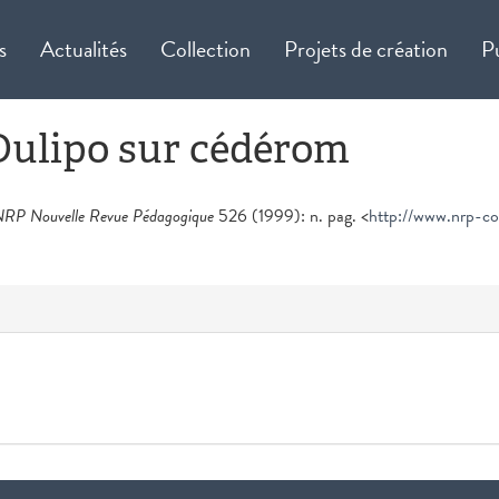
s
Actualités
Collection
Projets de création
P
'Oulipo sur cédérom
RP Nouvelle Revue Pédagogique
526 (1999): n. pag. <
http://www.nrp-c