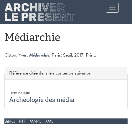
Aller au contenu principal
Toggle
navigation
Médiarchie
Citton, Yves
.
Médiarchie
. Paris: Seuil, 2017. Print.
Masquer
Référence citée dans le·s contenu·s suivant·s
Terminologie
Archéologie des média
BibTex
RTF
MARC
XML