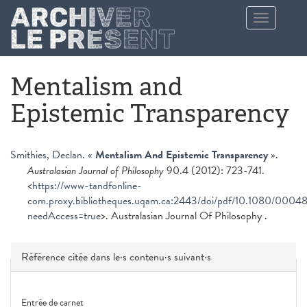
Aller au contenu principal
Toggle
navigation
Mentalism and
Epistemic Transparency
Smithies, Declan
.
«
Mentalism And Epistemic Transparency
»
.
Australasian Journal of Philosophy
90.4 (2012): 723-741.
<
https://www-tandfonline-
com.proxy.bibliotheques.uqam.ca:2443/doi/pdf/10.1080/000
needAccess=true
>. Australasian Journal Of Philosophy .
Masquer
Référence citée dans le·s contenu·s suivant·s
Entrée de carnet