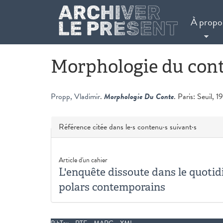
Aller au contenu principal
À propo
Morphologie du con
Propp, Vladimir
.
Morphologie Du Conte
. Paris: Seuil, 1
Masquer
Référence citée dans le·s contenu·s suivant·s
Article d'un cahier
L'enquête dissoute dans le quotid
polars contemporains