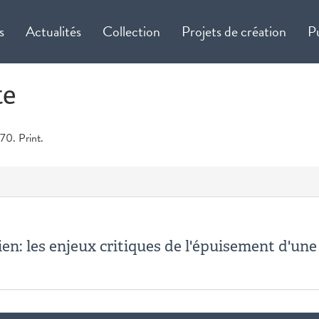
s
Actualités
Collection
Projets de création
P
te
970. Print.
ien: les enjeux critiques de l'épuisement d'un