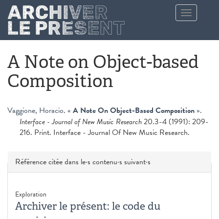
Aller au contenu principal
Toggle
navigation
A Note on Object-based
Composition
Vaggione, Horacio
.
«
A Note On Object-Based Composition
»
.
Interface - Journal of New Music Research
20.3-4 (1991): 209-
216. Print. Interface - Journal Of New Music Research.
Masquer
Référence citée dans le·s contenu·s suivant·s
Exploration
Archiver le présent: le code du