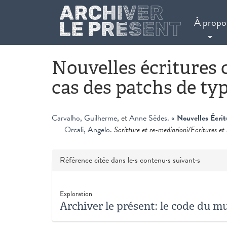
Aller au contenu principal
À propo
Nouvelles écritures 
cas des patchs de 
Carvalho, Guilherme
, et
Anne Sèdes
.
«
Nouvelles Écri
Orcali, Angelo
.
Scritture et re-mediazioni/Ecritures et
Masquer
Référence citée dans le·s contenu·s suivant·s
Exploration
Archiver le présent: le code du m