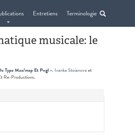
ublications
Entretiens
Terminologie
matique musicale: le
 De Type Max/msp Et Pwgl
»
.
Ivanka Stoianova
et
 Et Re-Productions.