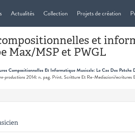
s
Actualités
Collection
Projets de création
P
compositionnelles et infor
type Max/MSP et PWGL
tures Compositionnelles Et Informatique Musicale: Le Cas Des Patchs
 re-productions
2014: n. pag. Print. Scritture Et Re-Mediazioni/ecritures
usicien