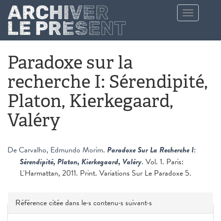
Aller au contenu principal
Toggle
navigation
Paradoxe sur la
recherche I: Sérendipité,
Platon, Kierkegaard,
Valéry
De Carvalho, Edmundo Morim
.
Paradoxe Sur La Recherche I:
Sérendipité, Platon, Kierkegaard, Valéry
. Vol. 1. Paris:
L'Harmattan, 2011. Print. Variations Sur Le Paradoxe 5.
Masquer
Référence citée dans le·s contenu·s suivant·s