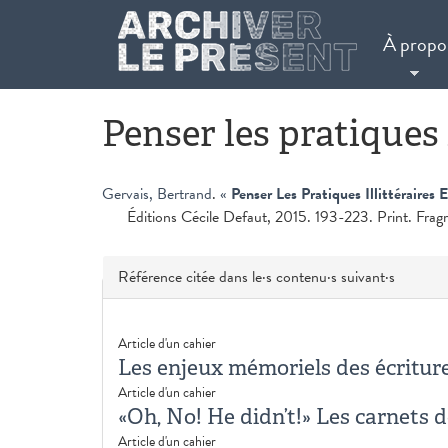
Aller au contenu principal
À propo
Penser les pratiques i
Gervais, Bertrand
.
«
Penser Les Pratiques Illittéraires
Éditions Cécile Defaut, 2015. 193-223. Print. Fra
Masquer
Référence citée dans le·s contenu·s suivant·s
Article d'un cahier
Les enjeux mémoriels des écriture
Article d'un cahier
«Oh, No! He didn’t!» Les carnets 
Article d'un cahier