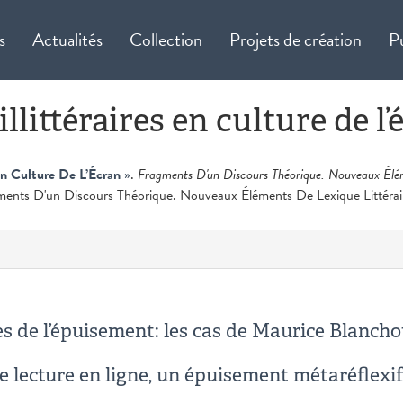
s
Actualités
Collection
Projets de création
P
llittéraires en culture de l’
 En Culture De L’Écran
»
.
Fragments D'un Discours Théorique. Nouveaux Élém
gments D'un Discours Théorique. Nouveaux Éléments De Lexique Littérai
s de l’épuisement: les cas de Maurice Blancho
de lecture en ligne, un épuisement métaréflexi