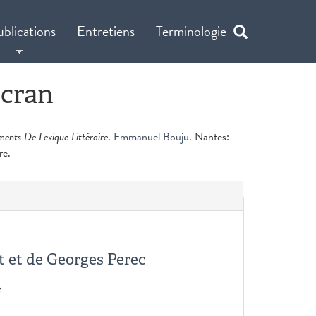
ublications
Entretiens
Terminologie
écran
ents De Lexique Littéraire
.
Emmanuel Bouju
. Nantes:
re.
t et de Georges Perec
f