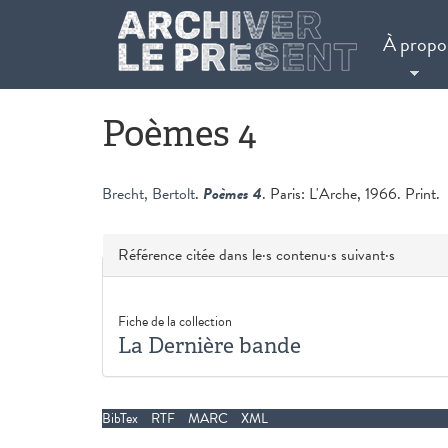
Aller au contenu principal
À propo
Poèmes 4
Brecht, Bertolt
.
Poèmes 4
. Paris: L'Arche, 1966. Print.
Masquer
Référence citée dans le·s contenu·s suivant·s
Fiche de la collection
La Dernière bande
BibTex
RTF
MARC
XML