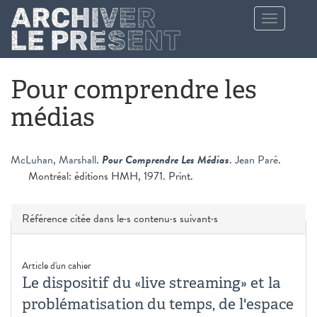
Aller au contenu principal
Toggle
navigation
Pour comprendre les
médias
McLuhan, Marshall
.
Pour Comprendre Les Médias
.
Jean Paré
.
Montréal: éditions HMH, 1971. Print.
Masquer
Référence citée dans le·s contenu·s suivant·s
Article d'un cahier
Le dispositif du «live streaming» et la
problématisation du temps, de l'espace