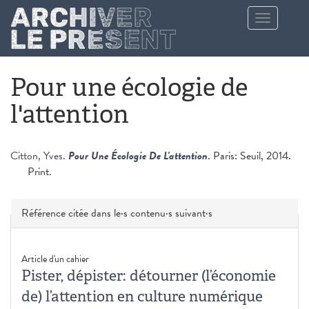
Aller au contenu principal
Toggle
navigation
Pour une écologie de
l'attention
Citton, Yves
.
Pour Une Écologie De L'attention
. Paris: Seuil, 2014.
Print.
Masquer
Référence citée dans le·s contenu·s suivant·s
Article d'un cahier
Pister, dépister: détourner (l’économie
de) l’attention en culture numérique