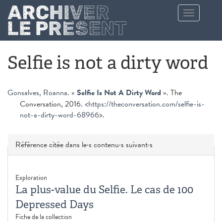
Aller au contenu principal
Toggle
navigation
Selfie is not a dirty word
Gonsalves, Roanna
.
«
Selfie Is Not A Dirty Word
»
. The
Conversation, 2016. <
https://theconversation.com/selfie-is-
not-a-dirty-word-68966
>.
Masquer
Référence citée dans le·s contenu·s suivant·s
Exploration
La plus-value du Selfie. Le cas de 100
Depressed Days
Fiche de la collection