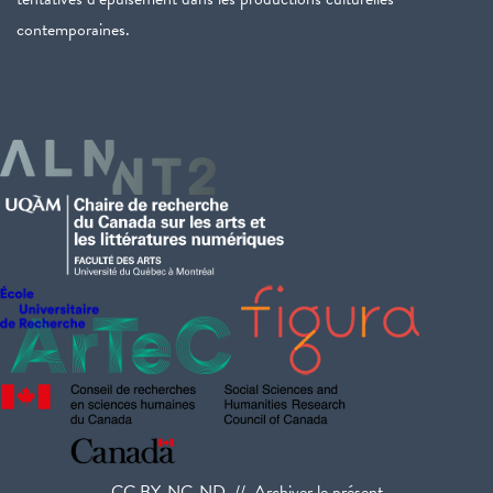
contemporaines.
CC BY-NC-ND // Archiver le présent